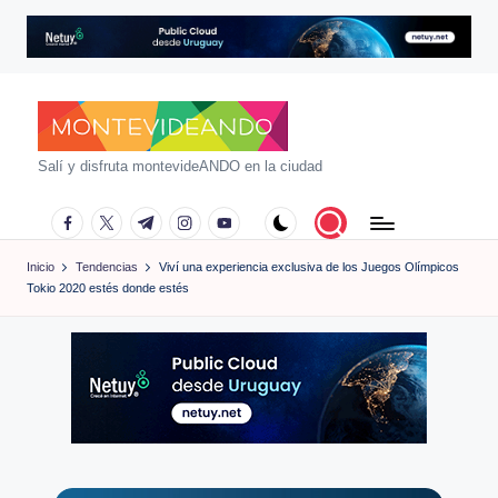
Saltar
al
contenido
m
Salí y disfruta montevideANDO en la ciudad
o
facebook.com
twitter.com
t.me
instagram.com
youtube.com
n
Inicio
Tendencias
Viví una experiencia exclusiva de los Juegos Olímpicos
t
Tokio 2020 estés donde estés
e
vi
d
e
a