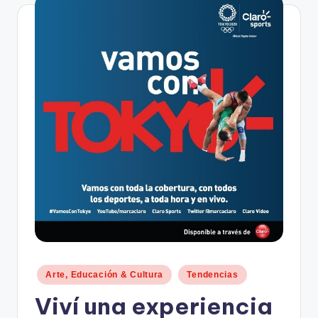
n
d
o
.
c
o
m
Publicado
Arte, Educación & Cultura
Tendencias
en
Viví una experiencia