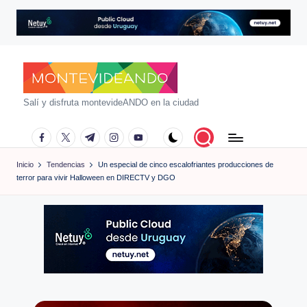
Saltar
al
contenido
m
Salí y disfruta montevideANDO en la ciudad
o
facebook.com
twitter.com
t.me
instagram.com
youtube.com
n
Inicio
Tendencias
Un especial de cinco escalofriantes producciones de
t
terror para vivir Halloween en DIRECTV y DGO
e
vi
d
e
a