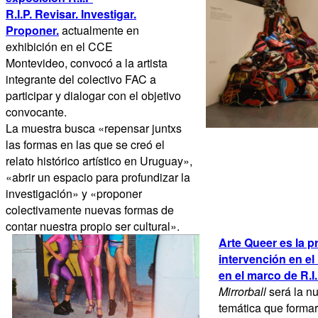
R.I.P. Revisar. Investigar.
Proponer.
actualmente en
exhibición en el CCE
Montevideo, convocó a la artista
integrante del colectivo FAC a
participar y dialogar con el objetivo
convocante.
La muestra busca «repensar juntxs
las formas en las que se creó el
relato histórico artístico en Uruguay»,
«abrir un espacio para profundizar la
investigación» y «proponer
colectivamente nuevas formas de
contar nuestra propio ser cultural».
Arte Queer es la 
intervención en e
en el marco de R.I
Mirrorball
será la n
temática que formar