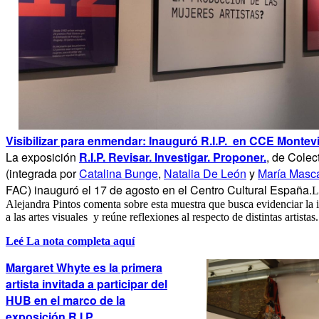
Visibilizar para enmendar:
Inauguró R.I.P. en CCE Montev
La exposición
R.I.P. Revisar. Investigar. Proponer.
, de Cole
(integrada por
Catalina Bunge
,
Natalia De León
y
María Masc
FAC) inauguró el 17 de agosto en el Centro Cultural España.
L
Alejandra Pintos comenta sobre esta muestra que busca evidenciar la 
a las artes visuales y reúne reflexiones al respecto de distintas artistas.
Leé La nota completa aquí
Margaret Whyte
es la primera
artista invitada a participar del
HUB en el marco de la
exposición R.I.P