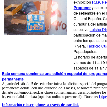
exhibición
R.I.P. Re
Proponer
y se exte
de setiembre en el 
Cultural España.
Co
curaduría del artist
colectivo
Luisho Dí
participación de más
entre los que se en
Rivera,
Fabricio G
Papadópulos.
El horario de apert
viernes de 11 a 19 
sábados de 11 a 17
Esta semana comienza una edición especial del programa
permanente
A partir del sábado 5 de setiembre inicia la edición especial del prog
permanente donde, con una duración de 3 meses, se buscará profundiza
del arte contemporáneo.Las clases son semanales, desarrollándose los
hs, en modalidad mixta (optativo online o presencial). Docente:
Lópe
Información e inscripciones a través de este link