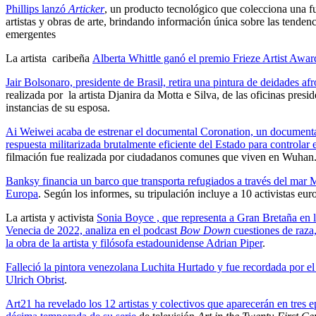
Phillips lanzó
Articker
, un producto tecnológico que colecciona una f
artistas y obras de arte, brindando información única sobre las tenden
emergentes
La artista caribeña
Alberta Whittle ganó el premio Frieze Artist Awa
Jair Bolsonaro, presidente de Brasil, retira una pintura de deidades afr
realizada por la artista Djanira da Motta e Silva, de las oficinas presi
instancias de su esposa.
Ai Weiwei acaba de estrenar el documental Coronation, un documental
respuesta militarizada brutalmente eficiente del Estado para controlar e
filmación fue realizada por ciudadanos comunes que viven en Wuhan
Banksy financia un barco que transporta refugiados a través del mar 
Europa
. Según los informes, su tripulación incluye a 10 activistas eur
La artista y activista
Sonia Boyce , que representa a Gran Bretaña en l
Venecia de 2022, analiza en el podcast
Bow Down
cuestiones de raza
la obra de la artista y filósofa estadounidense Adrian Piper
.
Falleció la pintora venezolana Luchita Hurtado y fue recordada por e
Ulrich Obrist
.
Art21 ha revelado los 12 artistas y colectivos que aparecerán en tres e