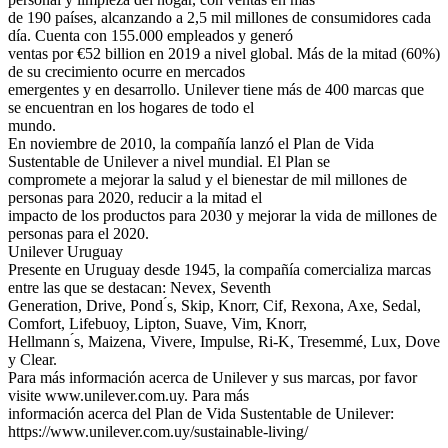
de 190 países, alcanzando a 2,5 mil millones de consumidores cada
día. Cuenta con 155.000 empleados y generó
ventas por €52 billion en 2019 a nivel global. Más de la mitad (60%)
de su crecimiento ocurre en mercados
emergentes y en desarrollo. Unilever tiene más de 400 marcas que
se encuentran en los hogares de todo el
mundo.
En noviembre de 2010, la compañía lanzó el Plan de Vida
Sustentable de Unilever a nivel mundial. El Plan se
compromete a mejorar la salud y el bienestar de mil millones de
personas para 2020, reducir a la mitad el
impacto de los productos para 2030 y mejorar la vida de millones de
personas para el 2020.
Unilever Uruguay
Presente en Uruguay desde 1945, la compañía comercializa marcas
entre las que se destacan: Nevex, Seventh
Generation, Drive, Pond ́s, Skip, Knorr, Cif, Rexona, Axe, Sedal,
Comfort, Lifebuoy, Lipton, Suave, Vim, Knorr,
Hellmann ́s, Maizena, Vivere, Impulse, Ri-K, Tresemmé, Lux, Dove
y Clear.
Para más información acerca de Unilever y sus marcas, por favor
visite www.unilever.com.uy. Para más
información acerca del Plan de Vida Sustentable de Unilever:
https://www.unilever.com.uy/sustainable-living/