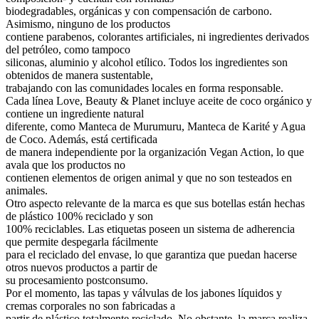
biodegradables, orgánicas y con compensación de carbono.
Asimismo, ninguno de los productos
contiene parabenos, colorantes artificiales, ni ingredientes derivados
del petróleo, como tampoco
siliconas, aluminio y alcohol etílico. Todos los ingredientes son
obtenidos de manera sustentable,
trabajando con las comunidades locales en forma responsable.
Cada línea Love, Beauty & Planet incluye aceite de coco orgánico y
contiene un ingrediente natural
diferente, como Manteca de Murumuru, Manteca de Karité y Agua
de Coco. Además, está certificada
de manera independiente por la organización Vegan Action, lo que
avala que los productos no
contienen elementos de origen animal y que no son testeados en
animales.
Otro aspecto relevante de la marca es que sus botellas están hechas
de plástico 100% reciclado y son
100% reciclables. Las etiquetas poseen un sistema de adherencia
que permite despegarla fácilmente
para el reciclado del envase, lo que garantiza que puedan hacerse
otros nuevos productos a partir de
su procesamiento postconsumo.
Por el momento, las tapas y válvulas de los jabones líquidos y
cremas corporales no son fabricadas a
partir de plástico totalmente reciclado. No obstante, la marca realiza