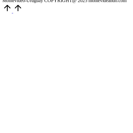
Montevideo-Uruguay COPYRIGHT@ 2025 montevideando.com
Volver
arriba