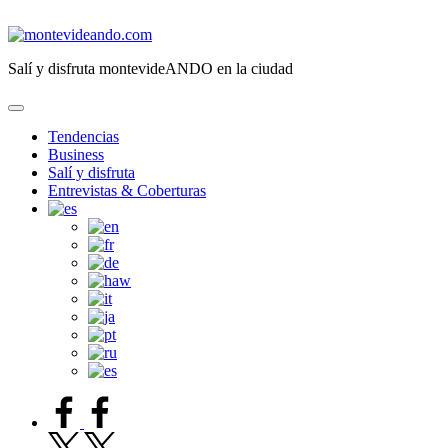
Saltar
al
montevideando.com
contenido
Salí y disfruta montevideANDO en la ciudad
Tendencias
Business
Salí y disfruta
Entrevistas & Coberturas
facebook.com
twitter.com