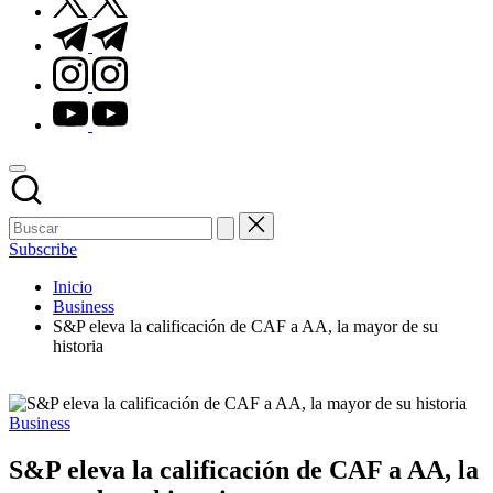
t.me
instagram.com
youtube.com
Subscribe
Inicio
Business
S&P eleva la calificación de CAF a AA, la mayor de su
historia
Publicado
Business
en
S&P eleva la calificación de CAF a AA, la