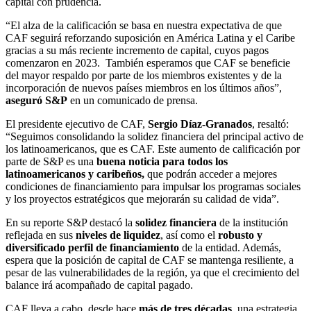
capital con prudencia.
“El alza de la calificación se basa en nuestra expectativa de que
CAF seguirá reforzando suposición en América Latina y el Caribe
gracias a su más reciente incremento de capital, cuyos pagos
comenzaron en 2023. También esperamos que CAF se beneficie
del mayor respaldo por parte de los miembros existentes y de la
incorporación de nuevos países miembros en los últimos años”,
aseguró S&P
en un comunicado de prensa.
El presidente ejecutivo de CAF,
Sergio Díaz-Granados
, resaltó:
“Seguimos consolidando la solidez financiera del principal activo de
los latinoamericanos, que es CAF. Este aumento de calificación por
parte de S&P es una
buena noticia para todos los
latinoamericanos y caribeños,
que podrán acceder a mejores
condiciones de financiamiento para impulsar los programas sociales
y los proyectos estratégicos que mejorarán su calidad de vida”.
En su reporte S&P destacó la
solidez financiera
de la institución
reflejada en sus
niveles de liquidez
, así como el
robusto y
diversificado perfil de financiamiento
de la entidad. Además,
espera que la posición de capital de CAF se mantenga resiliente, a
pesar de las vulnerabilidades de la región, ya que el crecimiento del
balance irá acompañado de capital pagado.
CAF lleva a cabo, desde hace
más de tres décadas
, una estrategia