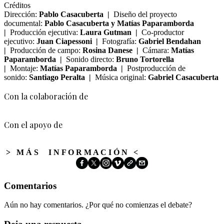
Créditos
Dirección:
Pablo Casacuberta |
Diseño del proyecto
documental:
Pablo Casacuberta y Matías Paparamborda
|
Producción ejecutiva:
Laura Gutman |
Co-productor
ejecutivo:
Juan Ciapessoni |
Fotografía:
Gabriel Bendahan
|
Producción de campo:
Rosina Danese |
Cámara:
Matías
Paparamborda |
Sonido directo:
Bruno Tortorella
|
Montaje:
Matías Paparamborda |
Postproducción de
sonido:
Santiago Peralta |
Música original:
Gabriel Casacuberta
Con la colaboración de
Con el apoyo de
> M Á S I N F O R M A C I Ó N <
Comentarios
Aún no hay comentarios. ¿Por qué no comienzas el debate?