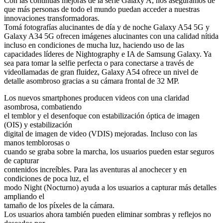
Con las continuas mejoras de la serie Galaxy A, nos aseguramos de
que más personas de todo el mundo puedan acceder a nuestras
innovaciones transformadoras.
Tomá fotografías alucinantes de día y de noche Galaxy A54 5G y
Galaxy A34 5G ofrecen imágenes alucinantes con una calidad nítida
incluso en condiciones de mucha luz, haciendo uso de las
capacidades líderes de Nightography e IA de Samsung Galaxy. Ya
sea para tomar la selfie perfecta o para conectarse a través de
videollamadas de gran fluidez, Galaxy A54 ofrece un nivel de
detalle asombroso gracias a su cámara frontal de 32 MP.
Los nuevos smartphones producen videos con una claridad
asombrosa, combatiendo
el temblor y el desenfoque con estabilización óptica de imagen
(OIS) y estabilización
digital de imagen de video (VDIS) mejoradas. Incluso con las
manos temblorosas o
cuando se graba sobre la marcha, los usuarios pueden estar seguros
de capturar
contenidos increíbles. Para las aventuras al anochecer y en
condiciones de poca luz, el
modo Night (Nocturno) ayuda a los usuarios a capturar más detalles
ampliando el
tamaño de los píxeles de la cámara.
Los usuarios ahora también pueden eliminar sombras y reflejos no