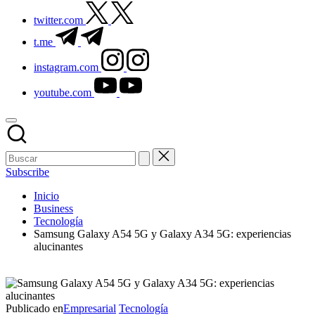
twitter.com
t.me
instagram.com
youtube.com
Subscribe
Inicio
Business
Tecnología
Samsung Galaxy A54 5G y Galaxy A34 5G: experiencias
alucinantes
Publicado en
Empresarial
Tecnología