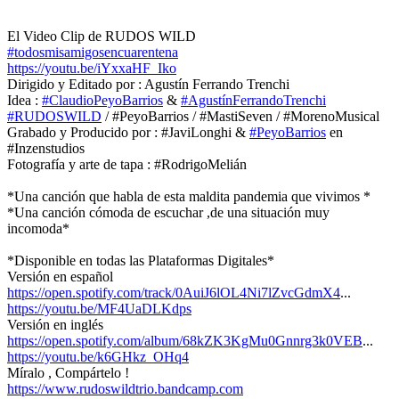
El Video Clip de RUDOS WILD
#todosmisamigosencuarentena
https://youtu.be/iYxxaHF_Iko
Dirigido y Editado por : Agustín Ferrando Trenchi
Idea :
#ClaudioPeyoBarrios
&
#AgustínFerrandoTrenchi
#RUDOSWILD
/ #PeyoBarrios / #MastiSeven / #MorenoMusical
Grabado y Producido por : #JaviLonghi &
#PeyoBarrios
en
#Inzenstudios
Fotografía y arte de tapa : #RodrigoMelián
*Una canción que habla de esta maldita pandemia que vivimos *
*Una canción cómoda de escuchar ,de una situación muy
incomoda*
*Disponible en todas las Plataformas Digitales*
Versión en español
https://open.spotify.com/
track/0AuiJ6lOL4Ni7lZvcGdmX4
..
.
https://youtu.be/MF4UaDLKdps
Versión en inglés
https://open.spotify.com/
album/68kZK3KgMu0Gnnrg3k0VEB
..
.
https://youtu.be/k6GHkz_OHq4
Míralo , Compártelo !
https://www.rudoswildtrio.
bandcamp.com