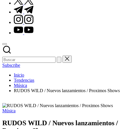
t.me
instagram.com
youtube.com
Subscribe
Inicio
Tendencias
Música
RUDOS WILD / Nuevos lanzamientos / Proximos Shows
Publicado
Música
en
RUDOS WILD / Nuevos lanzamientos /