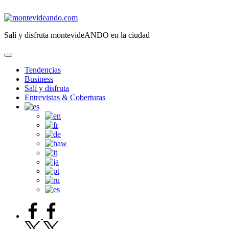
Saltar
al
montevideando.com
contenido
Salí y disfruta montevideANDO en la ciudad
Tendencias
Business
Salí y disfruta
Entrevistas & Coberturas
facebook.com
twitter.com