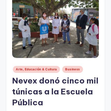
n
d
o
.
c
o
m
Publicado
Arte, Educación & Cultura
Business
en
Nevex donó cinco mil
túnicas a la Escuela
Pública