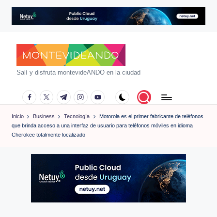
Saltar
al
contenido
m
Salí y disfruta montevideANDO en la ciudad
o
facebook.com
twitter.com
t.me
instagram.com
youtube.com
n
Inicio
Business
Tecnología
Motorola es el primer fabricante de teléfonos
t
que brinda acceso a una interfaz de usuario para teléfonos móviles en idioma
e
Cherokee totalmente localizado
vi
d
e
a