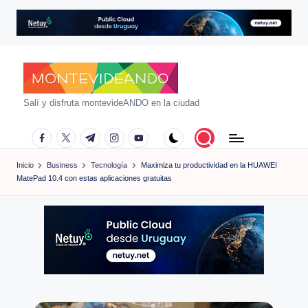
Saltar
al
contenido
m
Salí y disfruta montevideANDO en la ciudad
o
facebook.com
twitter.com
t.me
instagram.com
youtube.com
n
Inicio
Business
Tecnología
Maximiza tu productividad en la HUAWEI
t
MatePad 10.4 con estas aplicaciones gratuitas
e
vi
d
e
a