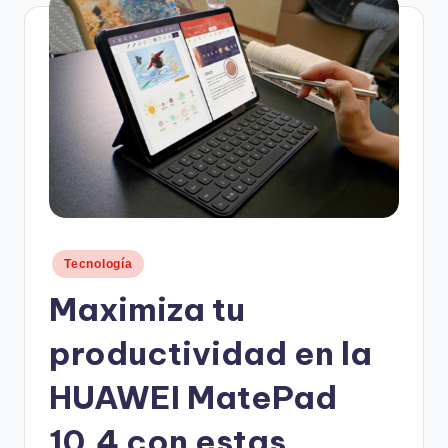
n
d
o
.
c
o
m
Publicado
Tecnología
en
Maximiza tu
productividad en la
HUAWEI MatePad
10.4 con estas