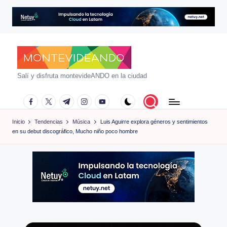
Saltar
al
contenido
m
Salí y disfruta montevideANDO en la ciudad
o
facebook.com
twitter.com
t.me
instagram.com
youtube.com
n
Inicio
Tendencias
Música
Luis Aguirre explora géneros y sentimientos
t
en su debut discográfico, Mucho niño poco hombre
e
vi
d
e
a