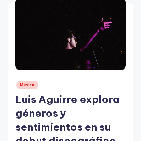
n
d
o
.
c
o
m
Publicado
Música
en
Luis Aguirre explora
géneros y
sentimientos en su
debut discográfico,