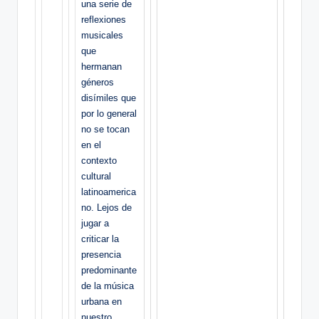
una serie de
reflexiones
musicales
que
hermanan
géneros
disímiles que
por lo general
no se tocan
en el
contexto
cultural
latinoamerica
no. Lejos de
jugar a
criticar la
presencia
predominante
de la música
urbana en
nuestro