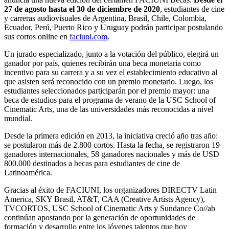
27 de agosto hasta el 30 de diciembre de 2020
, estudiantes de cine
y carreras audiovisuales de Argentina, Brasil, Chile, Colombia,
Ecuador, Perú, Puerto Rico y Uruguay podrán participar postulando
sus cortos online en
faciuni.com
.
Un jurado especializado, junto a la votación del público, elegirá un
ganador por país, quienes recibirán una beca monetaria como
incentivo para su carrera y a su vez el establecimiento educativo al
que asisten será reconocido con un premio monetario. Luego, los
estudiantes seleccionados participarán por el premio mayor: una
beca de estudios para el programa de verano de la USC School of
Cinematic Arts, una de las universidades más reconocidas a nivel
mundial.
Desde la primera edición en 2013, la iniciativa creció año tras año:
se postularon más de 2.800 cortos. Hasta la fecha, se registraron 19
ganadores internacionales, 58 ganadores nacionales y más de USD
800.000 destinados a becas para estudiantes de cine de
Latinoamérica.
Gracias al éxito de FACIUNI, los organizadores DIRECTV Latin
America, SKY Brasil, AT&T, CAA (Creative Artists Agency),
TVCORTOS, USC School of Cinematic Arts y Sundance Co//ab
continúan apostando por la generación de oportunidades de
formación y desarrollo entre los jóvenes talentos que hoy