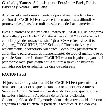
Garibaldi, Vanessa Saba,
Juanma Fernández Paris, Fabio
Porchat y Néstor Cantillana.
Además, el evento será el puntapié para el inicio de la octava
edición de FACIUNI Becas, el certamen que busca difundir y
promover las obras de estudiantes de cine de Latinoamérica.
Estas iniciativas se realizan en el marco de FACIUNI, un programa
desarrollado por DIRECTV Latin America, SKY Brasil y AT&T
con el apoyo de sus socios estratégicos CAA (Creative Artists
Agency), TVCORTOS, USC School of Cinematic Arts y el
recientemente incorporado Sundance Co//ab, una plataforma de
aprendizaje para creadores independientes de todo el mundo que es
parte de Sundance Institute. FACIUNI crea un legado, apoyando el
patrimonio local para mantener la cultura a través de historias
contadas por los estudiantes de cine de cada país.
FACIUNI Fest
El jueves 27 de agosto a las 20 hs FACIUNI Fest presenta una
destacada master class que contará con los directores
Andrés
Wood
de Chile y
Sebastián Cordero
de Ecuador, quiénes fueron
invitados a integrar la Academia de las Artes y Ciencias
Cinematográficas de Hollywood; además de la reconocida directora
argentina
Lucía Puenzo
. A partir de la temática “Cine con voz