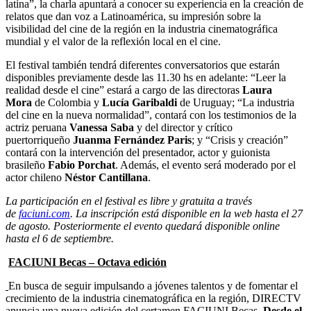
latina”, la charla apuntará a conocer su experiencia en la creación de
relatos que dan voz a Latinoamérica, su impresión sobre la
visibilidad del cine de la región en la industria cinematográfica
mundial y el valor de la reflexión local en el cine.
El festival también tendrá diferentes conversatorios que estarán
disponibles previamente desde las 11.30 hs en adelante: “Leer la
realidad desde el cine” estará a cargo de las directoras
Laura
Mora
de Colombia y
Lucía Garibaldi
de Uruguay; “La industria
del cine en la nueva normalidad”, contará con los testimonios de la
actriz peruana
Vanessa Saba
y del director y crítico
puertorriqueño
Juanma Fernández Paris
; y “Crisis y creación”
contará con la intervención del presentador, actor y guionista
brasileño
Fabio Porchat
. Además, el evento será moderado por el
actor chileno
Néstor Cantillana
.
La participación en el festival es libre y gratuita a través
de
faciuni.com
. La inscripción está disponible en la web hasta el 27
de agosto. Posteriormente el evento quedará disponible online
hasta el 6 de septiembre.
FACIUNI Becas – Octava edición
En busca de seguir impulsando a jóvenes talentos y de fomentar el
crecimiento de la industria cinematográfica en la región, DIRECTV
anuncia una nueva edición del certamen FACIUNI Becas.
Desde el