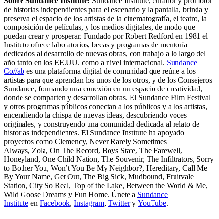
Sobre Sundance Institute:
Sundance Institute, curador y promotor
de historias independientes para el escenario y la pantalla, brinda y
preserva el espacio de los artistas de la cinematografía, el teatro, la
composición de películas, y los medios digitales, de modo que
puedan crear y prosperar. Fundado por Robert Redford en 1981 el
Instituto ofrece laboratorios, becas y programas de mentoría
dedicados al desarrollo de nuevas obras, con trabajo a lo largo del
año tanto en los EE.UU. como a nivel internacional.
Sundance
Co//ab
es una plataforma digital de comunidad que reúne a los
artistas para que aprendan los unos de los otros, y de los Consejeros
Sundance, formando una conexión en un espacio de creatividad,
donde se comparten y desarrollan obras. El Sundance Film Festival
y otros programas públicos conectan a los públicos y a los artistas,
encendiendo la chispa de nuevas ideas, descubriendo voces
originales, y construyendo una comunidad dedicada al relato de
historias independientes. El Sundance Institute ha apoyado
proyectos como Clemency, Never Rarely Sometimes
Always, Zola, On The Record, Boys State, The Farewell,
Honeyland, One Child Nation, The Souvenir, The Infiltrators, Sorry
to Bother You, Won’t You Be My Neighbor?, Hereditary, Call Me
By Your Name, Get Out, The Big Sick, Mudbound, Fruitvale
Station, City So Real, Top of the Lake, Between the World & Me,
Wild Goose Dreams y Fun Home. Únete a
Sundance
Institute
en
Facebook
,
Instagram
,
Twitter
y
YouTube
.