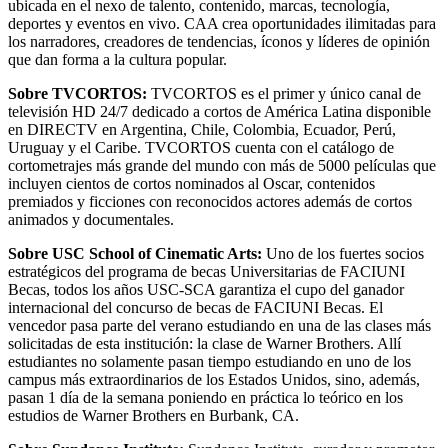
ubicada en el nexo de talento, contenido, marcas, tecnología,
deportes y eventos en vivo. CAA crea oportunidades ilimitadas para
los narradores, creadores de tendencias, íconos y líderes de opinión
que dan forma a la cultura popular.
Sobre TVCORTOS:
TVCORTOS es el primer y único canal de
televisión HD 24/7 dedicado a cortos de América Latina disponible
en DIRECTV en Argentina, Chile, Colombia, Ecuador, Perú,
Uruguay y el Caribe. TVCORTOS cuenta con el catálogo de
cortometrajes más grande del mundo con más de 5000 películas que
incluyen cientos de cortos nominados al Oscar, contenidos
premiados y ficciones con reconocidos actores además de cortos
animados y documentales.
Sobre USC School of Cinematic Arts:
Uno de los fuertes socios
estratégicos del programa de becas Universitarias de FACIUNI
Becas, todos los años USC-SCA garantiza el cupo del ganador
internacional del concurso de becas de FACIUNI Becas. El
vencedor pasa parte del verano estudiando en una de las clases más
solicitadas de esta institución: la clase de Warner Brothers. Allí
estudiantes no solamente pasan tiempo estudiando en uno de los
campus más extraordinarios de los Estados Unidos, sino, además,
pasan 1 día de la semana poniendo en práctica lo teórico en los
estudios de Warner Brothers en Burbank, CA.