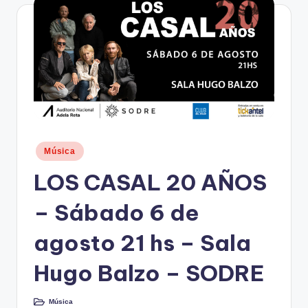
n
d
o
.
c
o
m
Publicado
Música
en
LOS CASAL 20 AÑOS
– Sábado 6 de
agosto 21 hs – Sala
Hugo Balzo – SODRE
Música
Publicado