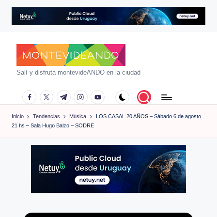
Saltar
al
contenido
m
Salí y disfruta montevideANDO en la ciudad
o
facebook.com
twitter.com
t.me
instagram.com
youtube.com
n
Inicio
Tendencias
Música
LOS CASAL 20 AÑOS – Sábado 6 de agosto
t
21 hs – Sala Hugo Balzo – SODRE
e
vi
d
e
a