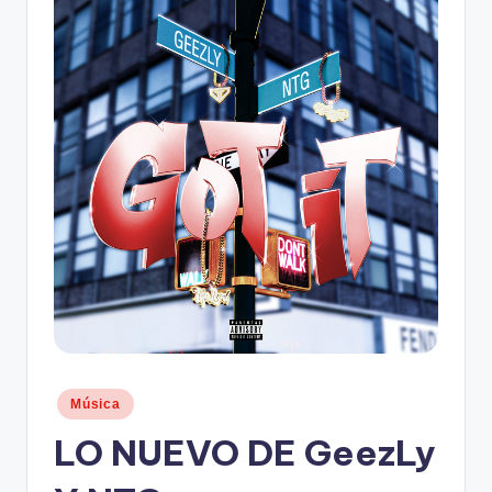
n
d
o
.
c
o
m
Publicado
Música
en
LO NUEVO DE GeezLy