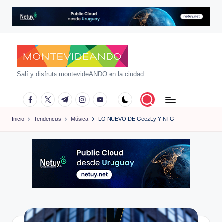
Saltar
al
contenido
m
Salí y disfruta montevideANDO en la ciudad
o
facebook.com
twitter.com
t.me
instagram.com
youtube.com
n
Inicio
Tendencias
Música
LO NUEVO DE GeezLy Y NTG
t
e
vi
d
e
a