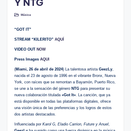
Y NTG
Música
Publicado
en
“GOT IT”
STREAM “KILERITO”
AQUÍ
VIDEO OUT
NOW
Press Images
AQUI
(
Miami, 26 de abril de 2024
) La talentosa artista
GeezLy
,
nacida el 23 de agosto de 1996 en el vibrante Bronx, Nueva
York, con raíces que se remontan a Bayamón, Puerto Rico,
se une a la sensación del género
NTG
para presentar su
nueva colaboración titulada
«Got It»
. La canción, que ya
está disponible en todas las plataformas digitales, ofrece
una visión única de las preferencias y los logros de estos
dos artistas destacados.
Influenciada por
Karol G, Eladio Carrion, Future y Anuel
,
GeezLy
ha surgido como una fuerza dinámica en la música,