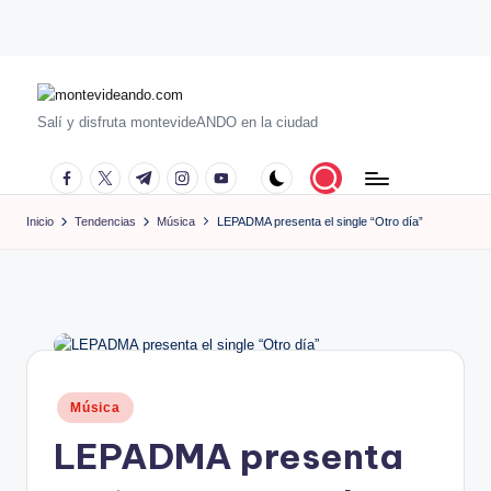
Saltar
al
contenido
m
Salí y disfruta montevideANDO en la ciudad
o
facebook.com
twitter.com
t.me
instagram.com
youtube.com
n
Inicio
Tendencias
Música
LEPADMA presenta el single “Otro día”
t
e
vi
d
e
Publicado
a
Música
en
n
LEPADMA presenta
d