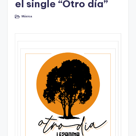
el single “Otro día”
o
.
Música
Publicado
en
c
o
m