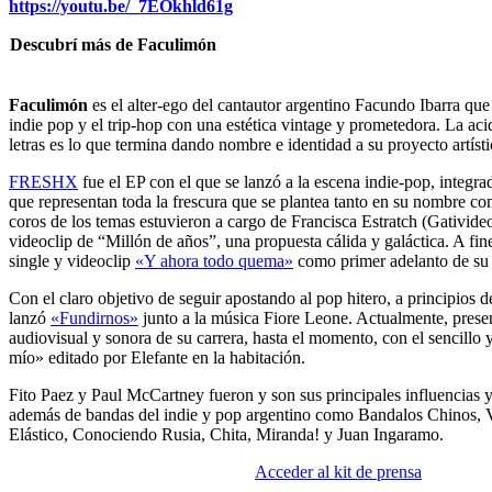
https://youtu.be/_7EOkhld61g
Descubrí más de Faculimón
Faculimón
es el alter-ego del cantautor argentino Facundo Ibarra qu
indie pop y el trip-hop con una estética vintage y prometedora. La ac
letras es lo que termina dando nombre e identidad a su proyecto artísti
FRESHX
fue el EP con el que se lanzó a la escena indie-pop, integr
que representan toda la frescura que se plantea tanto en su nombre com
coros de los temas estuvieron a cargo de Francisca Estratch (Gativide
videoclip de “Millón de años”, una propuesta cálida y galáctica. A fin
single y videoclip
«Y ahora todo quema»
como primer adelanto de su
Con el claro objetivo de seguir apostando al pop hitero, a principios
lanzó
«Fundirnos»
junto a la música Fiore Leone. Actualmente, prese
audiovisual y sonora de su carrera, hasta el momento, con el sencillo 
mío» editado por Elefante en la habitación.
Fito Paez y Paul McCartney fueron y son sus principales influencias y
además de bandas del indie y pop argentino como Bandalos Chinos, 
Elástico, Conociendo Rusia, Chita, Miranda! y Juan Ingaramo.
Acceder al kit de prensa