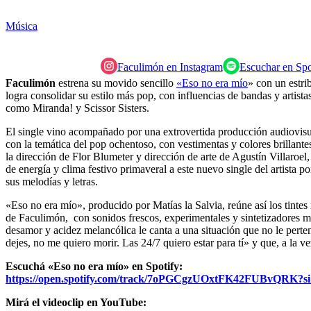
Música
Faculimón en Instagram
Escuchar en Spo
Faculimón
estrena su movido sencillo
«Eso no era mío
» con un estri
logra consolidar su estilo más pop, con influencias de bandas y artista
como Miranda! y Scissor Sisters.
El single vino acompañado por una extrovertida producción audiovisu
con la temática del pop ochentoso, con vestimentas y colores brillant
la dirección de Flor Blumeter y dirección de arte de Agustín Villaroel, 
de energía y clima festivo primaveral a este nuevo single del artista 
sus melodías y letras.
«Eso no era mío», producido por Matías la Salvia, reúne así los tintes
de Faculimón, con sonidos frescos, experimentales y sintetizadores mí
desamor y acidez melancólica le canta a una situación que no le pert
dejes, no me quiero morir. Las 24/7 quiero estar para tí» y que, a la v
Escuchá «Eso no era mío» en Spotify:
https://open.spotify.com/
track/7oPGCgzUOxtFK42FUBvQRK?
s
Mirá el videoclip en YouTube: