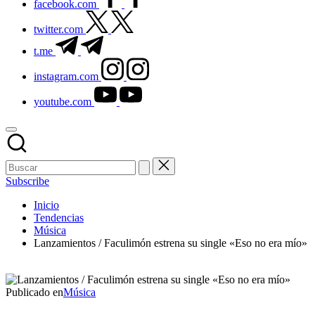
facebook.com
twitter.com
t.me
instagram.com
youtube.com
Subscribe
Inicio
Tendencias
Música
Lanzamientos / Faculimón estrena su single «Eso no era mío»
Publicado en
Música