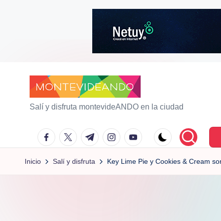
Saltar
al
contenido
m
Salí y disfruta montevideANDO en la ciudad
o
facebook.com
twitter.com
t.me
instagram.com
youtube.com
n
Inicio
Salí y disfruta
Key Lime Pie y Cookies & Cream so
t
e
vi