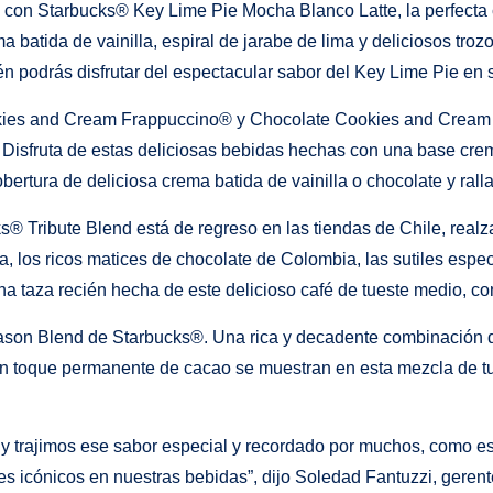
a con Starbucks® Key Lime Pie Mocha Blanco Latte, la perfect
batida de vainilla, espiral de jarabe de lima y deliciosos tro
én podrás disfrutar del espectacular sabor del Key Lime Pie en
okies and Cream Frappuccino® y Chocolate Cookies and Cream
e. Disfruta de estas deliciosas bebidas hechas con una base 
bertura de deliciosa crema batida de vainilla o chocolate y rall
® Tribute Blend está de regreso en las tiendas de Chile, real
, los ricos matices de chocolate de Colombia, las sutiles esp
una taza recién hecha de este delicioso café de tueste medio, c
ason Blend de Starbucks®. Una rica y decadente combinación d
un toque permanente de cacao se muestran en esta mezcla de tu
 trajimos ese sabor especial y recordado por muchos, como es e
 icónicos en nuestras bebidas”, dijo Soledad Fantuzzi, geren