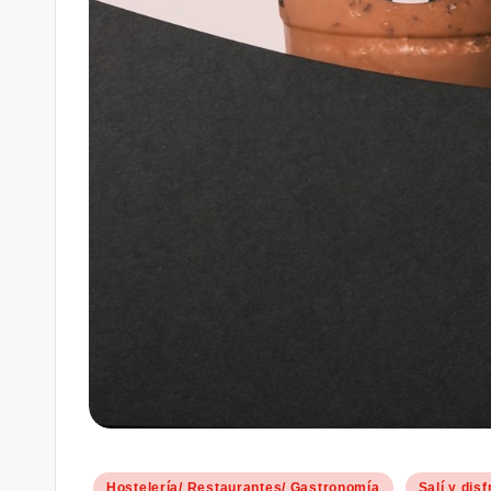
Publicado
Hostelería/ Restaurantes/ Gastronomía
Salí y disf