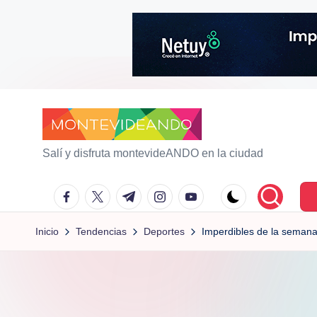
Saltar
al
contenido
m
Salí y disfruta montevideANDO en la ciudad
o
facebook.com
twitter.com
t.me
instagram.com
youtube.com
n
Inicio
Tendencias
Deportes
Imperdibles de la semana
t
e
vi