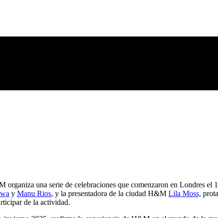
M organiza una serie de celebraciones que comenzaron en Londres el 
twa
y
Manu Rios
, y la presentadora de la ciudad H&M
Lila Moss,
prota
ticipar de la actividad.