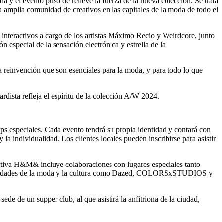
 el evento puso de relieve la fuerza de la nueva colección. Se trata
a amplia comunidad de creativos en las capitales de la moda de todo el
interactivos a cargo de los artistas Máximo Recio y Weirdcore, junto
 especial de la sensación electrónica y estrella de la
a reinvención que son esenciales para la moda, y para todo lo que
dista refleja el espíritu de la colección A/W 2024.
ops especiales. Cada evento tendrá su propia identidad y contará con
la individualidad. Los clientes locales pueden inscribirse para asistir
ativa H&M& incluye colaboraciones con lugares especiales tanto
 autoridades de la moda y la cultura como Dazed, COLORSxSTUDIOS y
n supper club, al que asistirá la anfitriona de la ciudad,