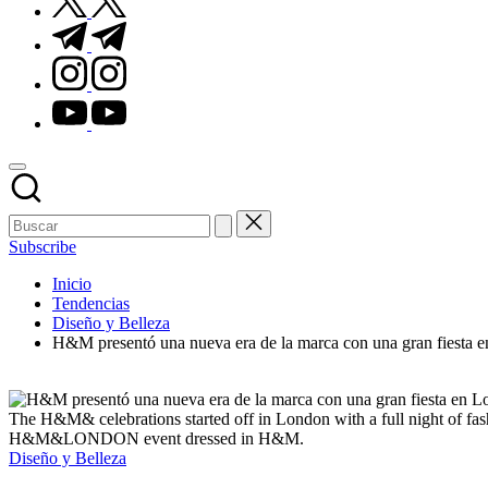
t.me
instagram.com
youtube.com
Subscribe
Inicio
Tendencias
Diseño y Belleza
H&M presentó una nueva era de la marca con una gran fiesta en
The H&M& celebrations started off in London with a full night of fa
H&M&LONDON event dressed in H&M.
Publicado
Diseño y Belleza
en