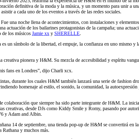
invierno 2025, reafirma la experiencia de H&M en el mundo de la moda y
lebración definitiva de la moda y la música, y un momento para unir a un
sistir a cada uno de los eventos a través de las redes sociales.
 Fue una noche llena de acontecimientos, con instalaciones y elementos 
na actuación de los bailarines protagonistas de la campaña; una actuación
go de los músicos
Jamie xx
y
SHERELLE
.
es un símbolo de la libertad, el empuje, la confianza en uno mismo y l
la creativa pionera y H&M. Su mezcla de accesibilidad y espíritu vanguar
is fans en Londres”, dijo Charli xcx.
stintas, durante los cuales H&M también lanzará una serie de fashion dr
ndiendo homenaje al estilo, el sonido, la comunidad, la autoexpresión y 
e colaboración que siempre ha sido parte integrante de H&M. La inici
ndustrias creativas, desde DJs como Kiddy Smile y Romy, pasando por
W6 y Adam and Albin.
ptiembre, una tienda pop-up de H&M se convertirá en la sede de u
la Rathana y muchos más.