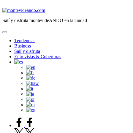
Saltar
al
montevideando.com
contenido
Salí y disfruta montevideANDO en la ciudad
Tendencias
Business
Salí y disfruta
Entrevistas & Coberturas
facebook.com
twitter.com