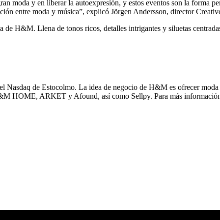
n moda y en liberar la autoexpresión, y estos eventos son la forma pe
sección entre moda y música”, explicó Jörgen Andersson, director Creat
de H&M. Llena de tonos ricos, detalles intrigantes y siluetas centradas
l Nasdaq de Estocolmo. La idea de negocio de H&M es ofrecer moda y
 H&M HOME, ARKET y Afound, así como Sellpy. Para más información,