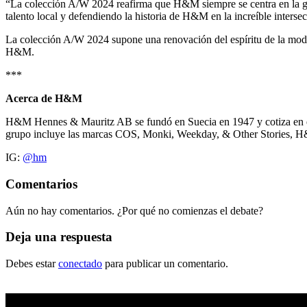
“La colección A/W 2024 reafirma que H&M siempre se centra en la gra
talento local y defendiendo la historia de H&M en la increíble inter
La colección A/W 2024 supone una renovación del espíritu de la moda 
H&M.
***
Acerca de H&M
H&M Hennes & Mauritz AB se fundó en Suecia en 1947 y cotiza en e
grupo incluye las marcas COS, Monki, Weekday, & Other Stories,
IG:
@hm
Comentarios
Aún no hay comentarios. ¿Por qué no comienzas el debate?
Deja una respuesta
Debes estar
conectado
para publicar un comentario.