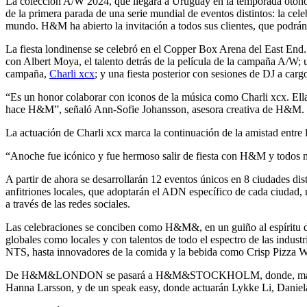
La colección A/W 2024, que llegará a Uruguay en la temporada otoño-
de la primera parada de una serie mundial de eventos distintos: la ce
mundo. H&M ha abierto la invitación a todos sus clientes, que podrán a
La fiesta londinense se celebró en el Copper Box Arena del East End.
con Albert Moya, el talento detrás de la película de la campaña A/W; u
campaña,
Charli xcx
; y una fiesta posterior con sesiones de DJ a car
“Es un honor colaborar con iconos de la música como Charli xcx. Ella 
hace H&M”, señaló Ann-Sofie Johansson, asesora creativa de H&M.
La actuación de Charli xcx marca la continuación de la amistad entre 
“Anoche fue icónico y fue hermoso salir de fiesta con H&M y todos m
A partir de ahora se desarrollarán 12 eventos únicos en 8 ciudades di
anfitriones locales, que adoptarán el ADN específico de cada ciudad, ri
a través de las redes sociales.
Las celebraciones se conciben como H&M&, en un guiño al espíritu d
globales como locales y con talentos de todo el espectro de las i
NTS, hasta innovadores de la comida y la bebida como Crisp Pizza 
De H&M&LONDON se pasará a H&M&STOCKHOLM, donde, mañana 14 de se
Hanna Larsson, y de un speak easy, donde actuarán Lykke Li, Danie