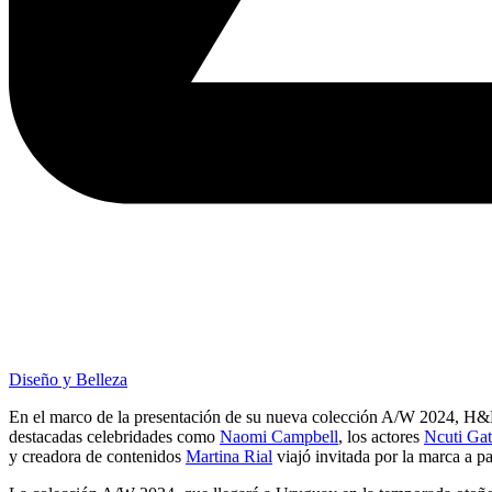
Diseño y Belleza
En el marco de la presentación de su nueva colección A/W 2024, H&
destacadas celebridades como
Naomi Campbell
, los actores
Ncuti Ga
y creadora de contenidos
Martina Rial
viajó invitada por la marca a par