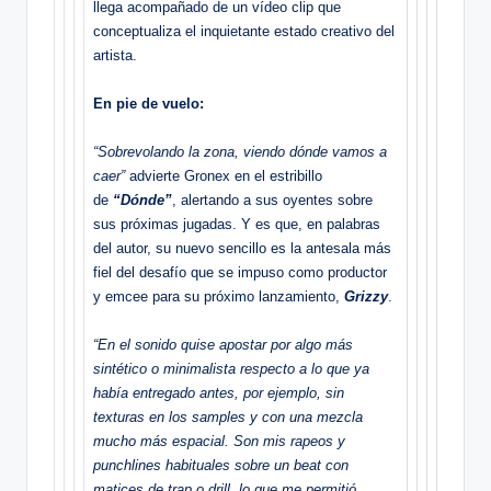
llega acompañado de un vídeo clip que
conceptualiza el inquietante estado creativo del
artista.
En pie de vuelo:
“Sobrevolando la zona, viendo dónde vamos a
caer”
advierte Gronex en el estribillo
de
“Dónde”
, alertando a sus oyentes sobre
sus próximas jugadas. Y es que, en palabras
del autor, su nuevo sencillo es la antesala más
fiel del desafío que se impuso como productor
y emcee para su próximo lanzamiento,
Grizzy
.
“En el sonido q
uise apostar por algo más
sintético o minimalista respecto a lo que ya
había entregado antes, por ejemplo, sin
texturas en los samples y con una mezcla
mucho más espacial. Son mis rapeos y
punchlines habituales sobre un beat con
matices de trap o drill, lo que me permitió