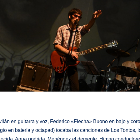
lán en guitarra y voz, Federico «Flecha» Buono en bajo y coros
egio en batería y octapad) tocaba las canciones de Los Tontos, l
ontocida, Agua podrida, Menéndez el demente, Himno conductor