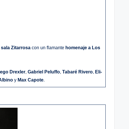
a
sala Zitarrosa
con un flamante
homenaje a Los
ego Drexler
,
Gabriel Peluffo
,
Tabaré Rivero
,
Eli-
Albino
y
Max Capote
.