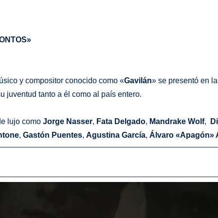
TONTOS»
úsico y compositor conocido como «
Gavilán
» se presentó en l
 juventud tanto a él como al país entero.
de lujo como
Jorge Nasser
,
Fata Delgado
,
Mandrake Wolf
,
Di
ntone
,
Gastón Puentes
,
Agustina García
,
Álvaro «Apagón» 