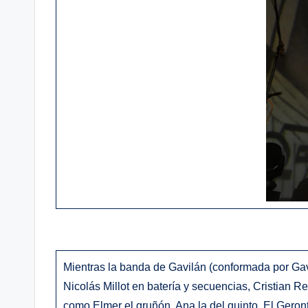
Mientras la banda de Gavilán (conformada por Gavi
Nicolás Millot en batería y secuencias, Cristian R
como Elmer el gruñón, Ana la del quinto, El Ger