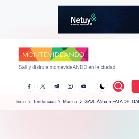
Saltar
al
contenido
m
Salí y disfruta montevideANDO en la ciudad
o
facebook.com
twitter.com
t.me
instagram.com
youtube.com
n
Inicio
Tendencias
Música
GAVILÁN con FATA DELG
t
e
vi