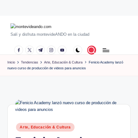
Saltar
al
contenido
m
Salí y disfruta montevideANDO en la ciudad
o
facebook.com
twitter.com
t.me
instagram.com
youtube.com
n
Inicio
Tendencias
Arte, Educación & Cultura
Fenicio Academy lanzó
t
nuevo curso de producción de videos para anuncios
e
vi
d
e
a
n
Publicado
Arte, Educación & Cultura
en
d