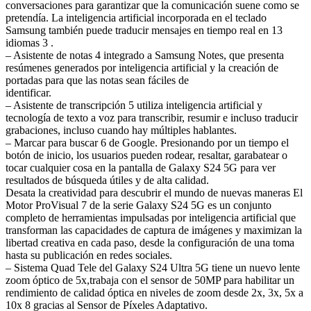
conversaciones para garantizar que la comunicación suene como se
pretendía. La inteligencia artificial incorporada en el teclado
Samsung también puede traducir mensajes en tiempo real en 13
idiomas 3 .
– Asistente de notas 4 integrado a Samsung Notes, que presenta
resúmenes generados por inteligencia artificial y la creación de
portadas para que las notas sean fáciles de
identificar.
– Asistente de transcripción 5 utiliza inteligencia artificial y
tecnología de texto a voz para transcribir, resumir e incluso traducir
grabaciones, incluso cuando hay múltiples hablantes.
– Marcar para buscar 6 de Google. Presionando por un tiempo el
botón de inicio, los usuarios pueden rodear, resaltar, garabatear o
tocar cualquier cosa en la pantalla de Galaxy S24 5G para ver
resultados de búsqueda útiles y de alta calidad.
Desata la creatividad para descubrir el mundo de nuevas maneras El
Motor ProVisual 7 de la serie Galaxy S24 5G es un conjunto
completo de herramientas impulsadas por inteligencia artificial que
transforman las capacidades de captura de imágenes y maximizan la
libertad creativa en cada paso, desde la configuración de una toma
hasta su publicación en redes sociales.
– Sistema Quad Tele del Galaxy S24 Ultra 5G tiene un nuevo lente
zoom óptico de 5x,trabaja con el sensor de 50MP para habilitar un
rendimiento de calidad óptica en niveles de zoom desde 2x, 3x, 5x a
10x 8 gracias al Sensor de Píxeles Adaptativo.