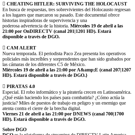

CHEATING HITLER: SURVIVING THE HOLOCAUST
En busca de respuestas, tres sobrevivientes del Holocausto regresan
a los lugares que marcaron su pasado. Este documental ofrece
historias inspiradoras de supervivencia y una
poderosa advertencia de la historia.
Miércoles 19 de abril a las
21:00 por OnDIRECTV (canal 201|1201 HD). Estará
disponible a
través de DGO.

CAM ALERT
Nueva temporada. El periodista Paco Zea presenta los operativos
policiales más increíbles y sorprendentes que han sido grabados por
las cámaras de los diferentes C5 de México.
Miércoles 19 de abril a las 21:00 por A&amp;E (canal 207|1207
HD). Estará disponible a través de
DGO.}
 PIRATAS 4.0
Especial. El robo informático y la piratería crecen en Latinoamérica.
¿Qué están haciendo los países para combatirla? ¿Cómo actúa la
justicia? Miles de puestos de trabajo en peligro y un enemigo que
atenta contra el cierre de la brecha digital.
Viernes 21 de abril a las 21:00 por DNEWS (canal 700|1700
HD). Estará disponible a través de
DGO.
Sobre DGO
DGO
es la plataforma de streaming de DIRECTV Latin America.