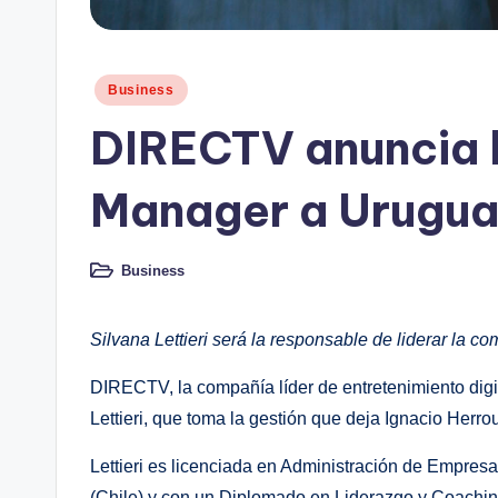
Publicado
Business
en
DIRECTV anuncia l
Manager a Urugu
Business
Publicado
en
Silvana Lettieri será la responsable de liderar la c
DIRECTV, la compañía líder de entretenimiento digi
Lettieri, que toma la gestión que deja Ignacio Herr
Lettieri es licenciada en Administración de Empres
(Chile) y con un Diplomado en Liderazgo y Coaching