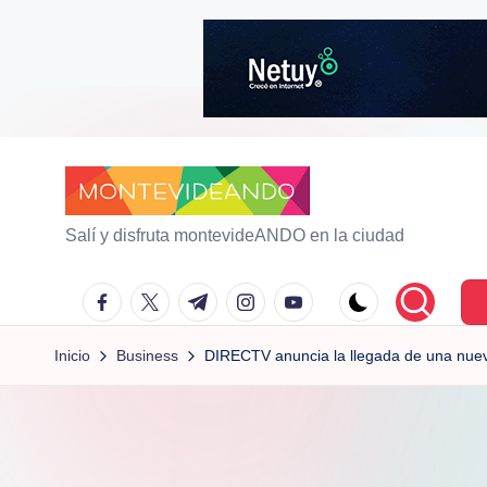
Saltar
al
contenido
m
Salí y disfruta montevideANDO en la ciudad
o
facebook.com
twitter.com
t.me
instagram.com
youtube.com
n
Inicio
Business
DIRECTV anuncia la llegada de una nue
t
e
vi