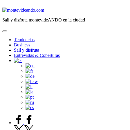
Saltar
al
montevideando.com
contenido
Salí y disfruta montevideANDO en la ciudad
Tendencias
Business
Salí y disfruta
Entrevistas & Coberturas
facebook.com
twitter.com