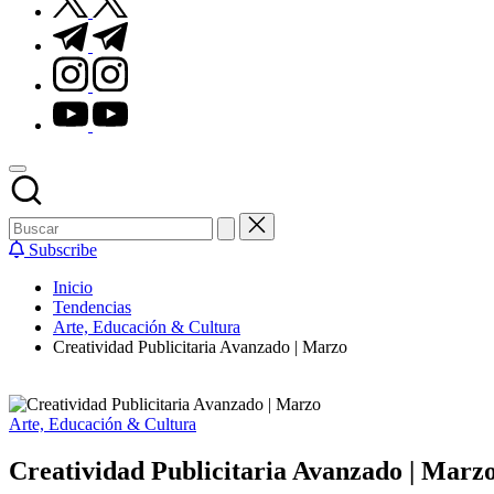
t.me
instagram.com
youtube.com
Subscribe
Inicio
Tendencias
Arte, Educación & Cultura
Creatividad Publicitaria Avanzado | Marzo
Publicado
Arte, Educación & Cultura
en
Creatividad Publicitaria Avanzado | Marz