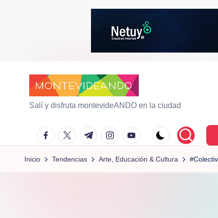
Saltar
al
contenido
m
Salí y disfruta montevideANDO en la ciudad
o
facebook.com
twitter.com
t.me
instagram.com
youtube.com
n
Inicio
Tendencias
Arte, Educación & Cultura
#Colecti
t
e
vi