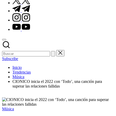
t.me
instagram.com
youtube.com
Subscribe
Inicio
Tendencias
Música
CIONICO inicia el 2022 con ‘Todo’, una canción para
superar las relaciones fallidas
Publicado
Música
en