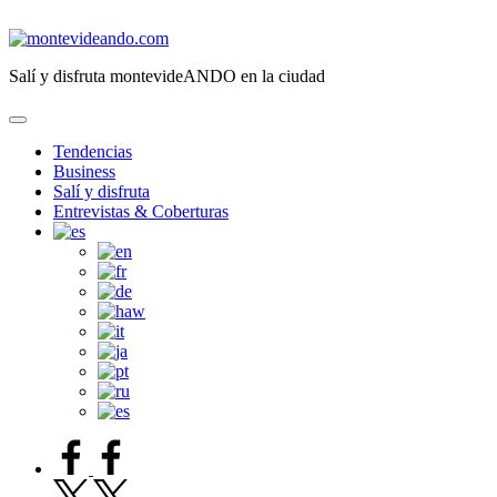
Saltar
al
montevideando.com
contenido
Salí y disfruta montevideANDO en la ciudad
Tendencias
Business
Salí y disfruta
Entrevistas & Coberturas
facebook.com
twitter.com