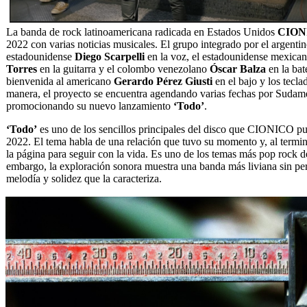
La banda de rock latinoamericana radicada en Estados Unidos
CION
2022 con varias noticias musicales. El grupo integrado por el argenti
estadounidense
Diego Scarpelli
en la voz, el estadounidense mexica
Torres
en la guitarra y el colombo venezolano
Óscar Balza
en la bate
bienvenida al americano
Gerardo Pérez Giusti
en el bajo y los tecla
manera, el proyecto se encuentra agendando varias fechas por Sudam
promocionando su nuevo lanzamiento
‘Todo’
.
‘Todo’
es uno de los sencillos principales del disco que CIONICO pub
2022. El tema habla de una relación que tuvo su momento y, al termina
la página para seguir con la vida. Es uno de los temas más pop rock d
embargo, la exploración sonora muestra una banda más liviana sin per
melodía y solidez que la caracteriza.