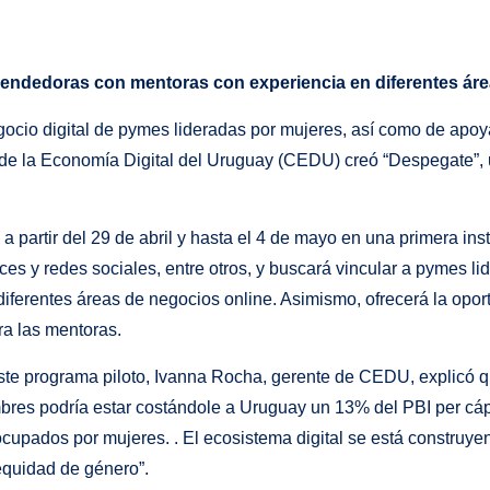
ndedoras con mentoras con experiencia en diferentes área
negocio digital de pymes lideradas por mujeres, así como de ap
a de la Economía Digital del Uruguay (CEDU) creó “Despegate”,
 a partir del 29 de abril y hasta el 4 de mayo en una primera in
ces y redes sociales, entre otros, y buscará vincular a pymes l
iferentes áreas de negocios online. Asimismo, ofrecerá la opor
a las mentoras.
este programa piloto, Ivanna Rocha, gerente de CEDU, explicó q
mbres podría estar costándole a Uruguay un 13% del PBI per cá
 ocupados por mujeres. . El ecosistema digital se está constru
 equidad de género”.