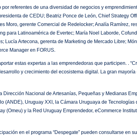
 por referentes de una diversidad de negocios y emprendimiento
epresidenta de CEDU; Beatriz Ponce de León, Chief Strategy Off
s Moro, gerente Comercial de Redelocker; Analía Ramírez, re
g para Latinoamérica de Evertec; María Noel Laborde, Cofund
 Lucía Artecona, gerenta de Marketing de Mercado Libre; Mó
mmerce Manager en FORUS.
portar estas expertas a las emprendedoras que participen. . “
esarrollo y crecimiento del ecosistema digital. La gran mayorí
e la Dirección Nacional de Artesanías, Pequeñas y Medianas Empr
lo (ANDE), Uruguay XXI, la Cámara Uruguaya de Tecnologías de
ay (Omeu) y la Red Uruguay Emprendedor, eCommerce Institute
rticipación en el programa “Despegate” pueden consultarse en s