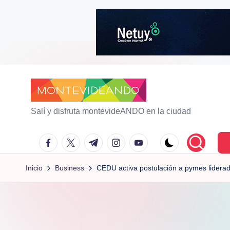
Saltar
al
contenido
m
Salí y disfruta montevideANDO en la ciudad
o
facebook.com
twitter.com
t.me
instagram.com
youtube.com
n
Inicio
Business
CEDU activa postulación a pymes liderada
t
e
vi