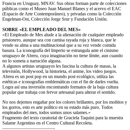
Francia en Uruguay, MNAV. Sus obras forman parte de colecciones
públicas como el Museo Juan Manuel Blanes y el acervo el EAC
(Espacio de Arte Contemporáneo), y privadas como la Colección
Engelman-Ost, Colección Jorge Srur y Fundación Unión.
SOBRE «EL EMPLEADO DEL MES»
«El Empleado de Mes alude a la alienación de cualquier empleado
prisionero, aunque sea con camisa rayada roja y blanca, que le
vende su alma a una multinacional que a su vez vende comida
basura. La iconografía del Imperio se estrangula ante el cinismo
uruguayo de Abreu, cuya imaginación no tiene límite, aun cuando
no lo someta a narración alguna.
A algunos artistas uruguayos les fascina la cultura de masas, la
televisión, Hollywood, la historieta, el anime, los video juegos.
Abreu es un post pop en un mundo post ecológico, utiliza las
estéticas e iconografías emblemáticas con el fin de darles vuelta.
Logra así una inversión encontrando formatos de la baja cultura
popular que trabaja con fervor artesanal para alterar el sentido.
No nos dejemos engañar por los colores brillantes, por los moñitos y
los gorros, esto es arte político en su estado más puro. Todos
empleados del mes, todos somos unos salames.»
Fragmento del texto curatorial de Graciela Taquini para la muestra
Salame Argentino en el Centro Cultural Recoleta.
——————————
—-