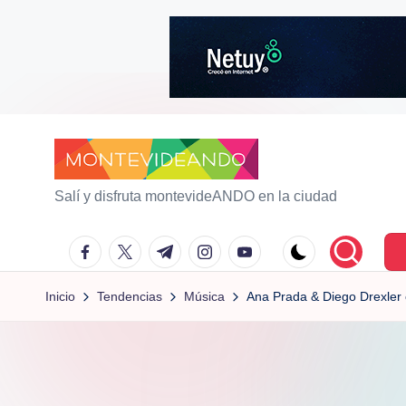
Saltar
al
contenido
m
Salí y disfruta montevideANDO en la ciudad
o
facebook.com
twitter.com
t.me
instagram.com
youtube.com
n
Inicio
Tendencias
Música
Ana Prada & Diego Drexler
t
e
vi