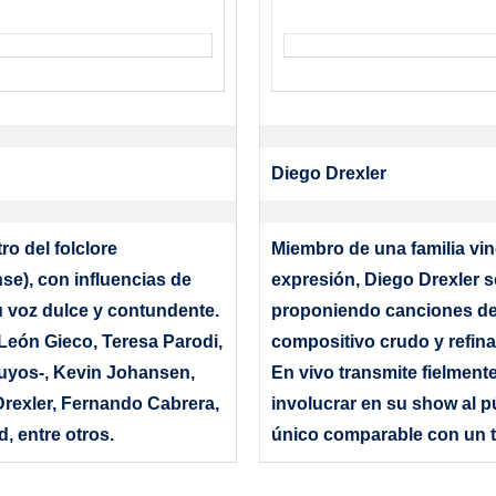
Diego Drexler
o del folclore
Miembro de una familia vin
se), con influencias de
expresión, Diego Drexler 
 voz dulce y contundente.
proponiendo canciones de
León Gieco, Teresa Parodi,
compositivo crudo y refin
suyos-, Kevin Johansen,
En vivo transmite fielment
rexler, Fernando Cabrera,
involucrar en su show al p
d, entre otros.
único comparable con un t