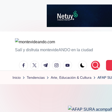
Saltar
al
contenido
m
Salí y disfruta montevideANDO en la ciudad
o
facebook.com
twitter.com
t.me
instagram.com
youtube.com
n
Inicio
Tendencias
Arte, Educación & Cultura
AFAP SUR
t
e
vi