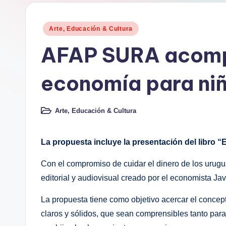
d
e
Publicado
Arte, Educación & Cultura
en
a
AFAP SURA acompa
n
economía para ni
d
o
Arte, Educación & Cultura
Publicado
en
.
La propuesta incluye la presentación del libro “
c
Con el compromiso de cuidar el dinero de los urug
o
editorial y audiovisual creado por el economista J
m
La propuesta tiene como objetivo acercar el concep
claros y sólidos, que sean comprensibles tanto par