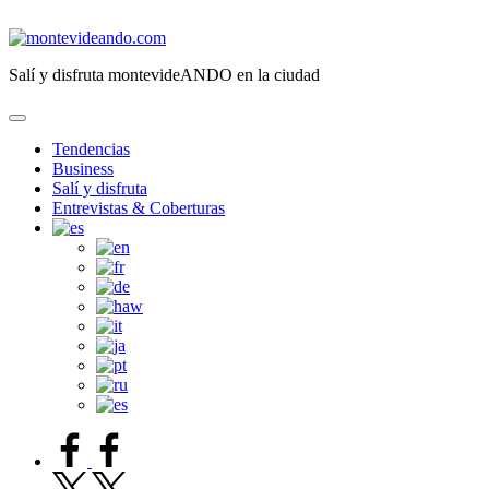
Saltar
al
montevideando.com
contenido
Salí y disfruta montevideANDO en la ciudad
Tendencias
Business
Salí y disfruta
Entrevistas & Coberturas
facebook.com
twitter.com