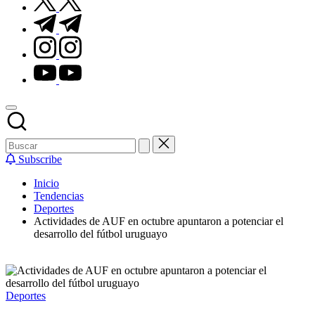
t.me
instagram.com
youtube.com
Subscribe
Inicio
Tendencias
Deportes
Actividades de AUF en octubre apuntaron a potenciar el
desarrollo del fútbol uruguayo
Publicado
Deportes
en