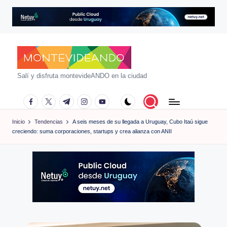
Saltar
al
contenido
m
Salí y disfruta montevideANDO en la ciudad
o
facebook.com
twitter.com
t.me
instagram.com
youtube.com
n
Inicio
Tendencias
A seis meses de su llegada a Uruguay, Cubo Itaú sigue
t
creciendo: suma corporaciones, startups y crea alianza con ANII
e
vi
d
e
a