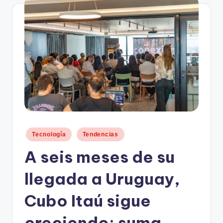
n
d
o
.
c
o
m
Publicado
Tecnología
Tendencias
en
A seis meses de su
llegada a Uruguay,
Cubo Itaú sigue
creciendo: suma