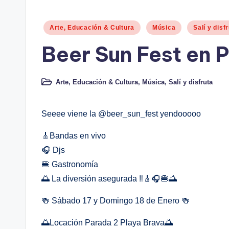
Publicado
Arte, Educación & Cultura
Música
Salí y disf
en
Beer Sun Fest en P
Arte, Educación & Cultura
,
Música
,
Salí y disfruta
Publicado
en
Seeee viene la @beer_sun_fest yendooooo
🎸Bandas en vivo
🎧 Djs
🍔 Gastronomía
🌅 La diversión asegurada ‼️🎸🎧🍔🌅
🍻 Sábado 17 y Domingo 18 de Enero 🍻
🌅Locación Parada 2 Playa Brava🌅