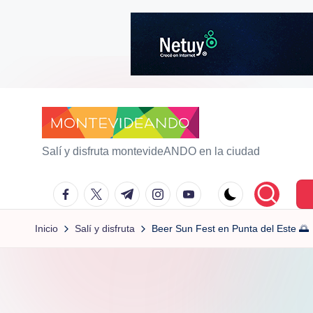
Saltar
al
contenido
m
Salí y disfruta montevideANDO en la ciudad
o
facebook.com
twitter.com
t.me
instagram.com
youtube.com
n
Inicio
Salí y disfruta
Beer Sun Fest en Punta del Este 🌅
t
e
vi