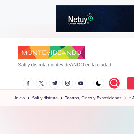
Saltar
al
contenido
m
Salí y disfruta montevideANDO en la ciudad
o
facebook.com
twitter.com
t.me
instagram.com
youtube.com
n
Inicio
Salí y disfruta
Teatros, Cines y Exposiciones
::
t
e
vi