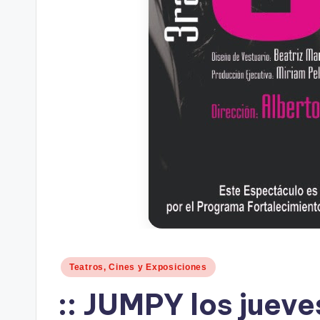
Publicado
Teatros, Cines y Exposiciones
en
:: JUMPY los jueve