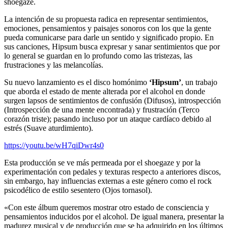
shoegaze.
La intención de su propuesta radica en representar sentimientos,
emociones, pensamientos y paisajes sonoros con los que la gente
pueda comunicarse para darle un sentido y significado propio. En
sus canciones, Hipsum busca expresar y sanar sentimientos que por
lo general se guardan en lo profundo como las tristezas, las
frustraciones y las melancolías.
Su nuevo lanzamiento es el disco homónimo
‘Hipsum’
, un trabajo
que aborda el estado de mente alterada por el alcohol en donde
surgen lapsos de sentimientos de confusión (Difusos), introspección
(Introspección de una mente encontrada) y frustración (Terco
corazón triste); pasando incluso por un ataque cardíaco debido al
estrés (Suave aturdimiento).
https://youtu.be/wH7qiDwr4s0
Esta producción se ve más permeada por el shoegaze y por la
experimentación con pedales y texturas respecto a anteriores discos,
sin embargo, hay influencias externas a este género como el rock
psicodélico de estilo sesentero (Ojos tornasol).
«Con este álbum queremos mostrar otro estado de consciencia y
pensamientos inducidos por el alcohol. De igual manera, presentar la
madurez musical y de producción que se ha adquirido en los últimos