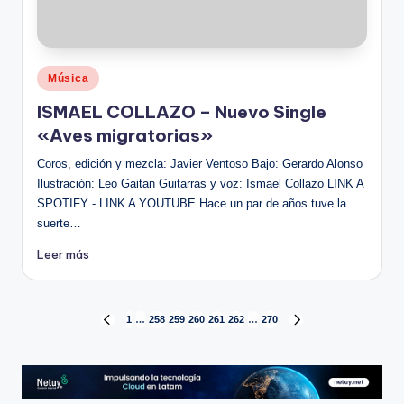
Publicado
Música
en
ISMAEL COLLAZO – Nuevo Single
«Aves migratorias»
Coros, edición y mezcla: Javier Ventoso Bajo: Gerardo Alonso
Ilustración: Leo Gaitan Guitarras y voz: Ismael Collazo LINK A
SPOTIFY - LINK A YOUTUBE Hace un par de años tuve la
suerte…
Leer más
Paginación
1
…
258
259
260
261
262
…
270
PÁGINA
SIGUIENTE
ANTERIOR
PÁGINA
de
entradas