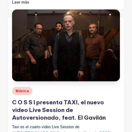
Leer más
Publicado
Música
en
C O S S I presenta TAXI, el nuevo
video Live Session de
Autoversionado, feat. El Gavilán
Taxi es el cuarto video Live Session de