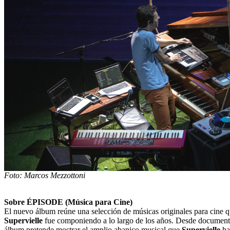
Foto: Marcos Mezzottoni
Sobre ÉPISODE (Música para Cine)
El nuevo álbum reúne una selección de músicas originales para cine 
Supervielle
fue componiendo a lo largo de los años. Desde documental
álbum pretende mostrar el amplio abanico musical que
Supervielle
ha 